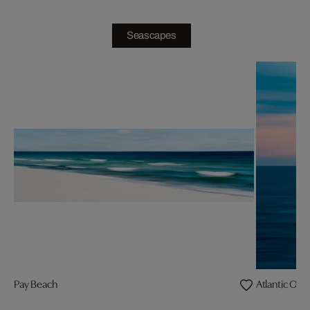
Seascapes
Pay Beach
Atlantic Oce