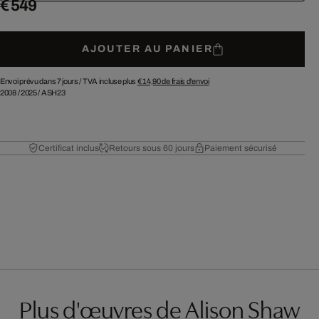
€ 549
AJOUTER AU PANIER
Envoi prévu dans 7 jours /
TVA incluse plus
€ 14,90
de frais d'envoi
2008
/
2025
/
ASH23
Certificat inclus
Retours sous 60 jours
Paiement sécurisé
Plus d'œuvres de Alison Shaw