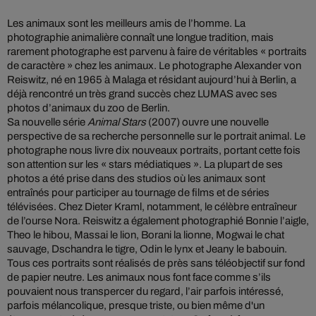
Les animaux sont les meilleurs amis de l’homme. La
photographie animalière connaît une longue tradition, mais
rarement photographe est parvenu à faire de véritables « portraits
de caractère » chez les animaux. Le photographe Alexander von
Reiswitz, né en 1965 à Malaga et résidant aujourd’hui à Berlin, a
déjà rencontré un très grand succès chez LUMAS avec ses
photos d’animaux du zoo de Berlin.
Sa nouvelle série
Animal Stars
(2007) ouvre une nouvelle
perspective de sa recherche personnelle sur le portrait animal. Le
photographe nous livre dix nouveaux portraits, portant cette fois
son attention sur les « stars médiatiques ». La plupart de ses
photos a été prise dans des studios où les animaux sont
entraînés pour participer au tournage de films et de séries
télévisées. Chez Dieter Kraml, notamment, le célèbre entraîneur
de l’ourse Nora. Reiswitz a également photographié Bonnie l’aigle,
Theo le hibou, Massai le lion, Borani la lionne, Mogwai le chat
sauvage, Dschandra le tigre, Odin le lynx et Jeany le babouin.
Tous ces portraits sont réalisés de près sans téléobjectif sur fond
de papier neutre. Les animaux nous font face comme s’ils
pouvaient nous transpercer du regard, l’air parfois intéressé,
parfois mélancolique, presque triste, ou bien même d'un