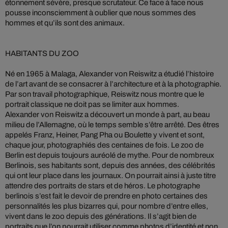
étonnement sévère, presque scrutateur. Ce face à face nous
pousse inconsciemment à oublier que nous sommes des
hommes et qu’ils sont des animaux.
HABITANTS DU ZOO
Né en 1965 à Malaga, Alexander von Reiswitz a étudié l’histoire
de l’art avant de se consacrer à l’architecture et à la photographie.
Par son travail photographique, Reiswitz nous montre que le
portrait classique ne doit pas se limiter aux hommes.
Alexander von Reiswitz a découvert un monde à part, au beau
milieu de l’Allemagne, où le temps semble s’être arrêté. Des êtres
appelés Franz, Heiner, Pang Pha ou Boulette y vivent et sont,
chaque jour, photographiés des centaines de fois. Le zoo de
Berlin est depuis toujours auréolé de mythe. Pour de nombreux
Berlinois, ses habitants sont, depuis des années, des célébrités
qui ont leur place dans les journaux. On pourrait ainsi à juste titre
attendre des portraits de stars et de héros. Le photographe
berlinois s’est fait le devoir de prendre en photo certaines des
personnalités les plus bizarres qui, pour nombre d’entre elles,
vivent dans le zoo depuis des générations. Il s’agit bien de
portraits que l’on pourrait utiliser comme photos d’identité et non