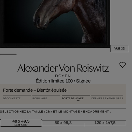
VUE 3D
Alexander Von Reiswitz
DOYEN
Édition limitée 100
•
Signée
Forte demande – Bientôt épuisée !
DÉCOUVERTE
POPULAIRE
FORTE DEMANDE
DERNIERS EXEMPLAIRES
SÉLECTIONNEZ LA TAILLE (CM) ET LE MONTAGE / ENCADREMENT :
40 x 49,5
80 x 98,3
120 x 147,5
Best-seller