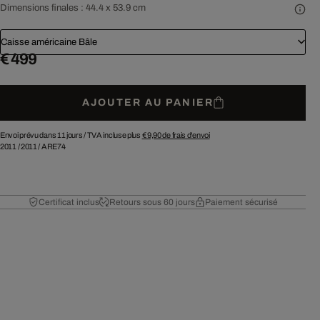
Dimensions finales :
44.4 x 53.9 cm
Caisse américaine Bâle
€ 499
AJOUTER AU PANIER
Envoi prévu dans 11 jours /
TVA incluse plus
€ 9,90
de frais d'envoi
2011
/
2011
/
ARE74
Certificat inclus
Retours sous 60 jours
Paiement sécurisé