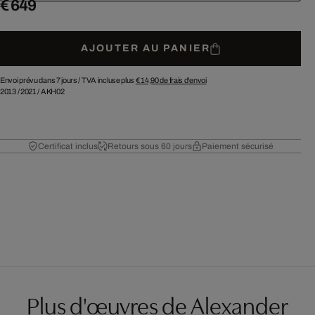
€ 649
AJOUTER AU PANIER
Envoi prévu dans 7 jours /
TVA incluse plus
€ 14,90
de frais d'envoi
2013
/
2021
/
AKH02
Certificat inclus
Retours sous 60 jours
Paiement sécurisé
Plus d'œuvres de Alexander