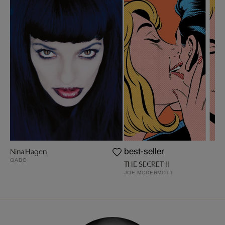
Nina Hagen
best-seller
GABO
THE SECRET II
JOE MCDERMOTT