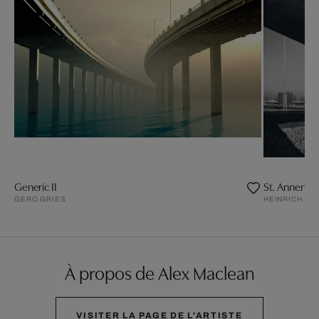
Generic II
St. Annenkn
GERO GRIES
HEINRICH H
À propos de Alex Maclean
VISITER LA PAGE DE L'ARTISTE