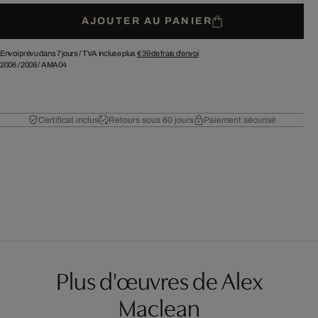
AJOUTER AU PANIER
Envoi prévu dans 7 jours /
TVA incluse plus
€ 39
de frais d'envoi
2006
/
2008
/
AMA04
Certificat inclus
Retours sous 60 jours
Paiement sécurisé
Plus d'œuvres de Alex
Maclean