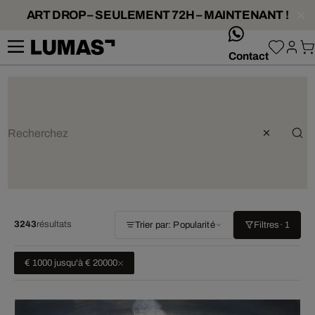
ART DROP – SEULEMENT 72H – MAINTENANT !
whatsApp
Contact
3243
résultats
Trier par: Popularité
Filtres
· 1
€ 1000 jusqu'à € 20000