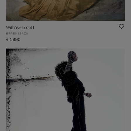
With Yves coat I
EFREN ISAZA
€ 1 990