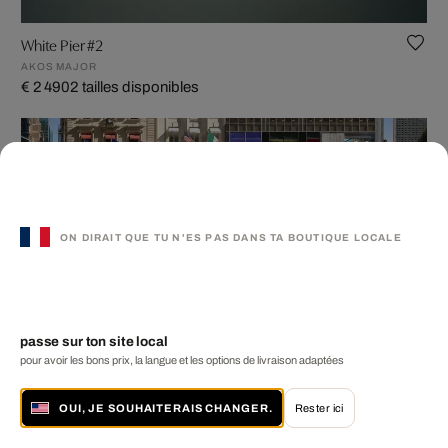
White Pier #2
AKOS MAJOR
€ 2 490
2 tailles disponibles
Best-seller
Fifth Ave
ON DIRAIT QUE TU N'ES PAS DANS TA BOUTIQUE LOCALE
LARRY YUST
€ 1 390
2 tailles disponibles
passe sur ton site local
pour avoir les bons prix, la langue et les options de livraison adaptées
OUI, JE SOUHAITERAIS CHANGER.
Rester ici