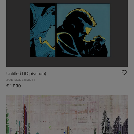
Untitled I (Diptychon)
JOE MCDERMOTT
€ 1 990