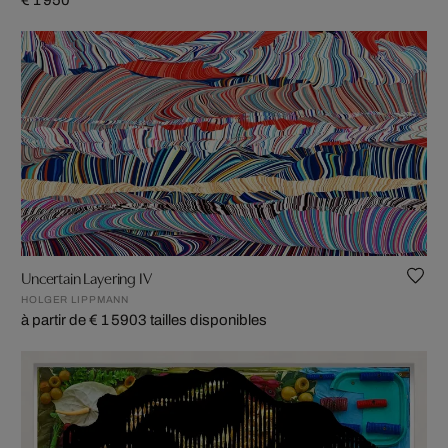
€ 1 950
Uncertain Layering IV
HOLGER LIPPMANN
à partir de € 1 590
3 tailles disponibles