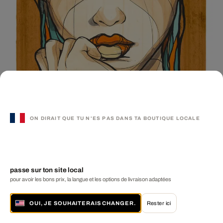
ON DIRAIT QUE TU N'ES PAS DANS TA BOUTIQUE LOCALE
passe sur ton site local
Hello
pour avoir les bons prix, la langue et les options de livraison adaptées
EL BOCHO
€ 2 290
2 tailles disponibles
OUI, JE SOUHAITERAIS CHANGER.
Rester ici