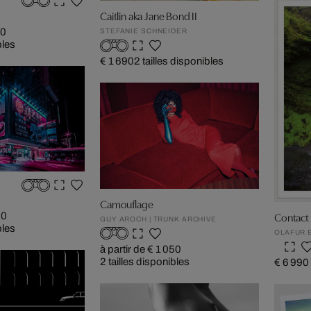
Caitlin aka Jane Bond II
N
90
STEFANIE SCHNEIDER
bles
€ 1 690
2 tailles disponibles
Camouflage
Contact 
90
GUY AROCH | TRUNK ARCHIVE
bles
OLAFUR 
à partir de € 1 050
2 tailles disponibles
€ 6 990