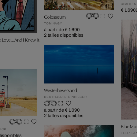
DIMITRI
€ 1 690
Colosseum
TOM NAGY
à partir de € 1 690
2 tailles disponibles
e Love...And I Knew It
Westerheversand
BERTHOLD STEINHILBER
à partir de € 1 090
2 tailles disponibles
Blue Mo
ICK
FELIX L
 disponibles