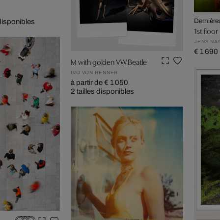
Dernière
 disponibles
1st floor
JENS NA
€ 1 690
M with golden VW Beatle
IVO VON RENNER
à partir de € 1 050
2 tailles disponibles