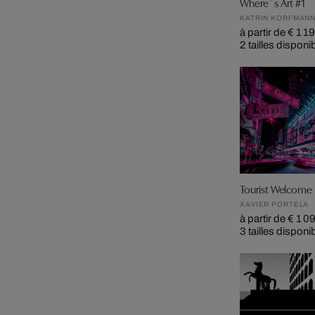
Where´s Art #1
KATRIN KORFMAN
à partir de € 1 1
2 tailles disponi
Tourist Welcome
XAVIER PORTELA
à partir de € 1 0
3 tailles disponi