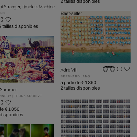
2 tailles disponibles
ht Stranger, Timeless Machine
Best-seller
UNG
2 tailles disponibles
Adria VIII
BERNHARD LANG
à partir de € 1 390
an Summer
2 tailles disponibles
NNEDY | TRUNK ARCHIVE
 de € 1 050
s disponibles