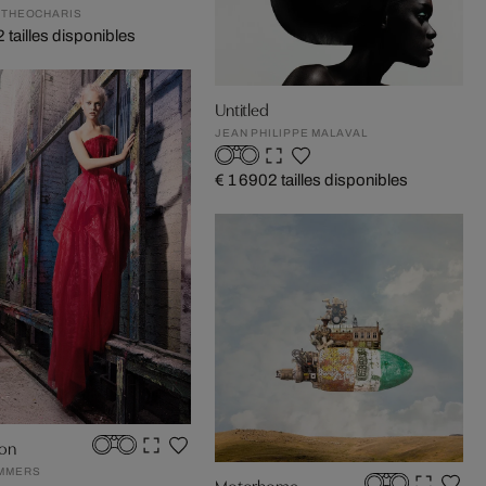
S THEOCHARIS
2 tailles disponibles
Untitled
JEAN PHILIPPE MALAVAL
€ 1 690
2 tailles disponibles
on
AMMERS
Motorhome