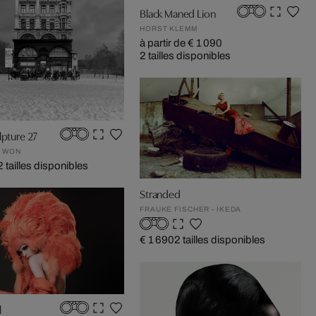
Black Maned Lion
HORST KLEMM
à partir de € 1 090
2 tailles disponibles
lpture 27
 WON
2 tailles disponibles
Stranded
FRAUKE FISCHER - IKEDA
€ 1 690
2 tailles disponibles
l