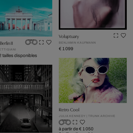
Voluptuary
Berlin II
BENJAMIN KAUFMANN
€ 1 099
ETTIGIANI
2 tailles disponibles
Retro Cool
JULIA KENNEDY | TRUNK ARCHIVE
à partir de € 1 050