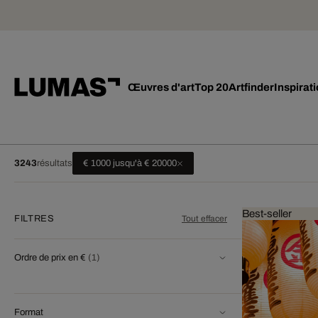
Œuvres d'art
Top 20
Artfinder
Inspirat
3243
résultats
€ 1000 jusqu'à € 20000
Best-seller
FILTRES
Tout effacer
Ordre de prix en €
(1)
Format