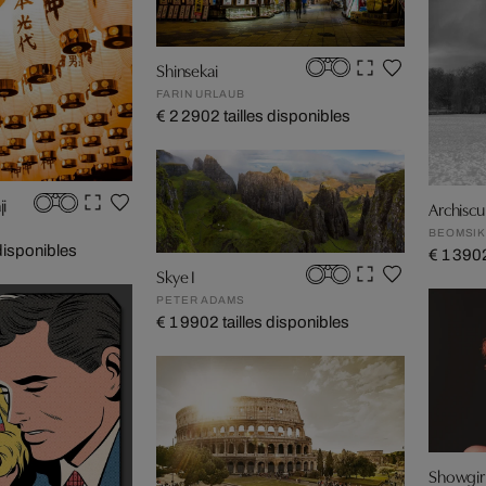
Shinsekai
FARIN URLAUB
€ 2 290
2 tailles disponibles
i
Archiscu
BEOMSIK
 disponibles
€ 1 390
Skye I
PETER ADAMS
€ 1 990
2 tailles disponibles
Showgir