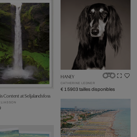
HANEY
CATHERINE LEDNER
€ 1 590
3 tailles disponibles
is Content at Seljalandsfoss
ELIASSON