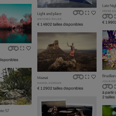
Late Nig
IRENE K
Light and place
ANTONIO ROJAS
€ 1 990
€ 1 490
2 tailles disponibles
I
 disponibles
Brazili
Maasai
JULIA KE
DANIEL KORDAN
€ 1 290
2 tailles disponibles
à partir
2 taille
nte 57