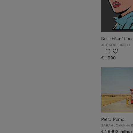
But It Wasn´t Tru
JOE MCDERMOTT
€ 1 990
Petrol Pump
SARAH JOHANNA E
€ 1 990
2 tailles