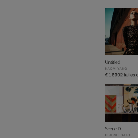
Untitled
NAOMI YANG
€ 1 690
2 tailles
Scene D
HIROSHI SATO