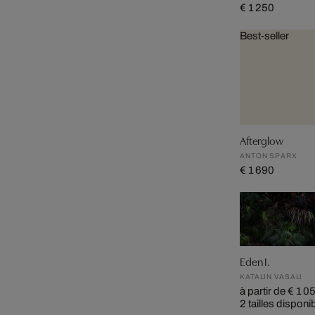
€ 1 250
Best-seller
Afterglow
ANTON SPARX
€ 1 690
Eden I.
KATALIN VASALI
à partir de € 1 0
2 tailles disponi