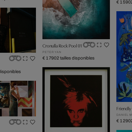
€ 1 590
Cronulla Rock Pool 01
PETER YAN
€ 1 790
2 tailles disponibles
 disponibles
Friendly f
DANIEL 
€ 1 290