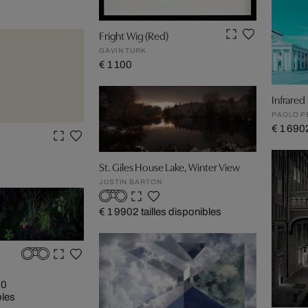
Fright Wig (Red)
GAVIN TURK
€ 1 100
Infrared 
PAOLO P
€ 1 690
St. Giles House Lake, Winter View
JUSTIN BARTON
€ 1 990
2 tailles disponibles
50
bles