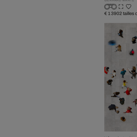
GERHARD MANTZ
€ 1 390
2 tailles