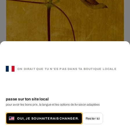
Aurum VI
MICHAEL WISSING
ON DIRAIT QUE TU N'ES PAS DANS TA BOUTIQUE LOCALE
€ 1 290
2 tailles disponibles
passe sur ton site local
pour avoir les bons prix, la langue et les options de livraison adaptées
OUI, JE SOUHAITERAIS CHANGER.
Rester ici