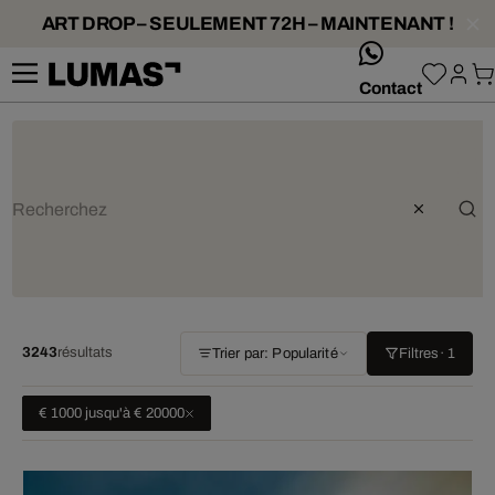
ART DROP – SEULEMENT 72H – MAINTENANT !
whatsApp
Contact
3243
résultats
Trier par: Popularité
Filtres
· 1
€ 1000 jusqu'à € 20000