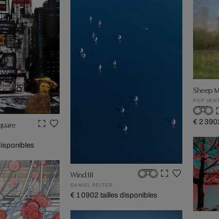
Sheep M
PEP VEN
€ 2 390
quare
 disponibles
Wind III
DANIEL REITER
€ 1 090
2 tailles disponibles