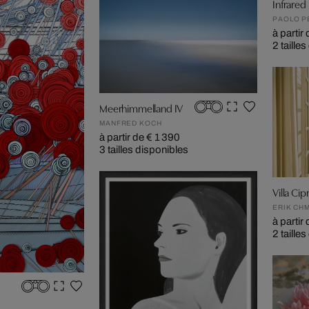
Infrared
PAOLO P
à partir
2 taille
Meerhimmelland IV
MANFRED KOCH
à partir de € 1 390
3 tailles disponibles
Villa Cip
ERIK CHM
à partir
2 taille
N