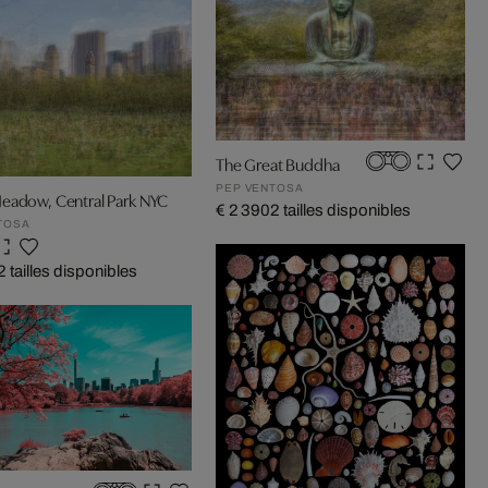
The Great Buddha
PEP VENTOSA
eadow, Central Park NYC
€ 2 390
2 tailles disponibles
TOSA
2 tailles disponibles