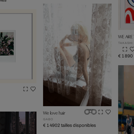
WE ARE 
TAKASHI
€ 1 890
I
We love hair
GABO
€ 1 490
2 tailles disponibles