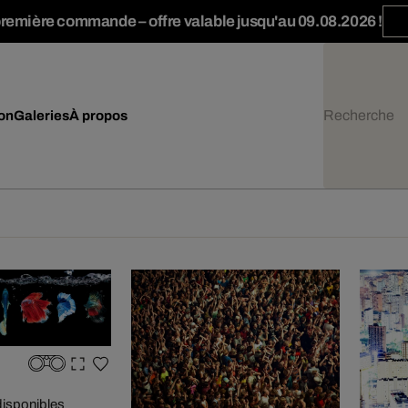
première commande – offre valable jusqu'au 09.08.2026 !
ion
Galeries
À propos
 disponibles