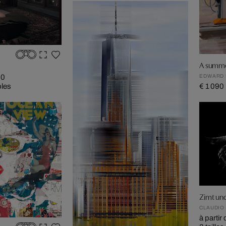
A summe
EDWARD 
90
€ 1 090
bles
Zimt und
CLAUDIO
à partir