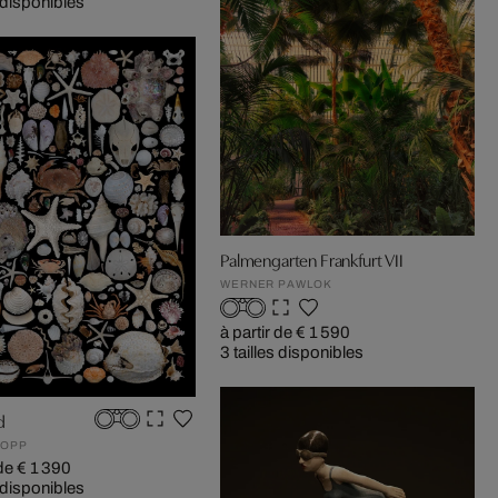
s disponibles
Palmengarten Frankfurt VII
WERNER PAWLOK
à partir de € 1 590
3 tailles disponibles
d
POPP
 de € 1 390
s disponibles