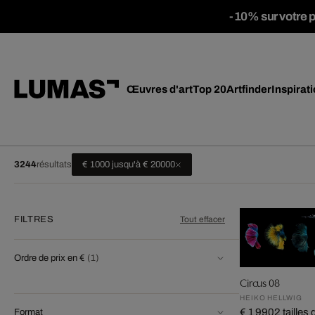
-10% sur votre 
Œuvres d'art
Top 20
Artfinder
Inspirat
3244
résultats
€ 1000 jusqu'à € 20000
FILTRES
Tout effacer
Ordre de prix en €
(1)
Circus 08
HEIKO HELLWIG
€ 1 990
2 tailles
Format