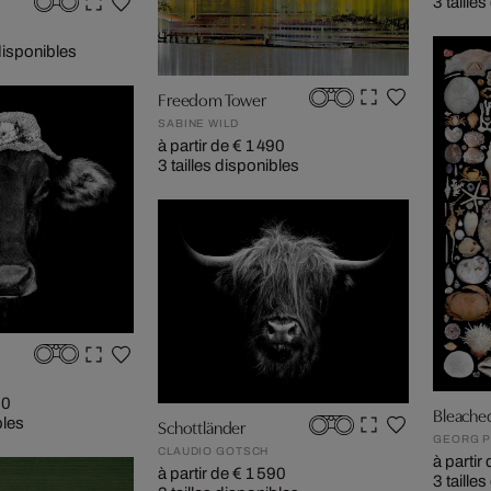
3 taille
 disponibles
Freedom Tower
SABINE WILD
à partir de € 1 490
3 tailles disponibles
50
Bleache
bles
Schottländer
GEORG 
CLAUDIO GOTSCH
à partir
à partir de € 1 590
3 taille