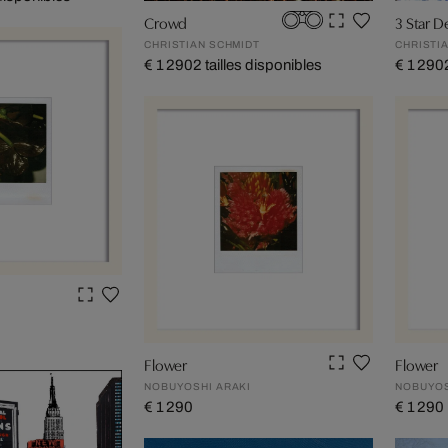
Crowd
3 Star D
CHRISTIAN SCHMIDT
CHRISTI
€ 1 290
2 tailles disponibles
€ 1 290
I
Flower
Flower
NOBUYOSHI ARAKI
NOBUYOS
€ 1 290
€ 1 290