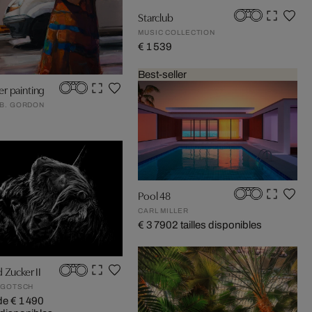
Starclub
MUSIC COLLECTION
€ 1 539
Best-seller
r painting
B. GORDON
Pool 48
CARL MILLER
€ 3 790
2 tailles disponibles
 Zucker II
 GOTSCH
 de € 1 490