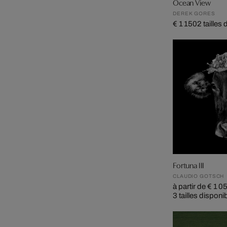
Ocean View
DEREK GORES
€ 1 150
2 tailles
Fortuna III
CLAUDIO GOTSCH
à partir de € 1 0
3 tailles disponi