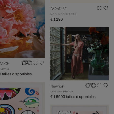
PARADISE
NOBUYOSHI ARAKI
€ 1 290
ANCE
ELLWIG
3 tailles disponibles
New York
LEN VAN BROOK
€ 1 590
3 tailles disponibles