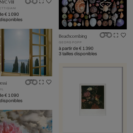
 NYC VIII
ETTIGIANI
 de € 1 090
s disponibles
Beachcombing
GEORG POPP
à partir de € 1 390
3 tailles disponibles
ressi
IL
 de € 1 090
s disponibles