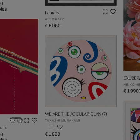
90
bles
Laura 5
ALEX KATZ
€ 5 950
EXUBER
HEIKO H
€ 1 990
WE ARE THE JOCULAR CLAN (7)
TAKASHI MURAKAMI
TNER
€ 1 890
90
bles