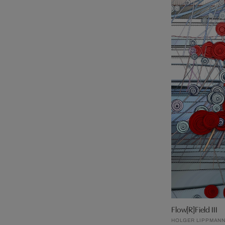
Flow[R]Field III
HOLGER LIPPMAN