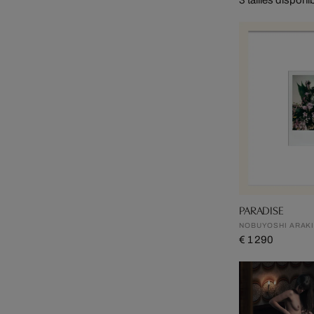
PARADISE
NOBUYOSHI ARAK
€ 1 290