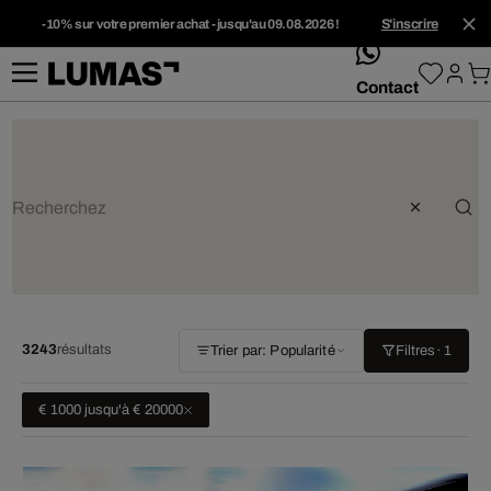
-10% sur votre premier achat - jusqu'au 09.08.2026 !
S'inscrire
whatsApp
Contact
3243
résultats
Trier par: Popularité
Filtres
· 1
€ 1000 jusqu'à € 20000