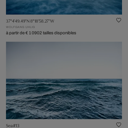
37°4'49.49"N 8°18'58.27"W
WOLFGANG UHLIG
à partir de € 1 090
2 tailles disponibles
Sea #13