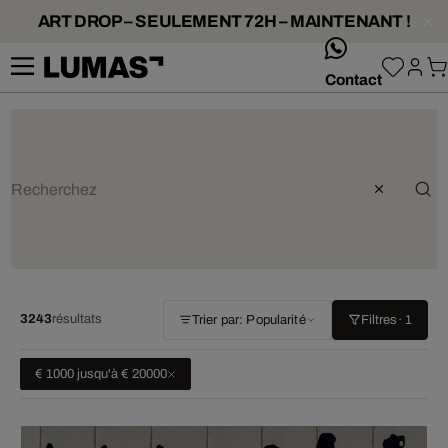
ART DROP – SEULEMENT 72H – MAINTENANT !
whatsApp
Contact
3243
résultats
Trier par: Popularité
Filtres
· 1
€ 1000 jusqu'à € 20000