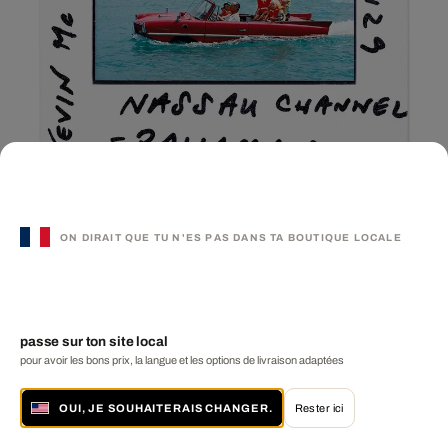
Sea Drive
ON DIRAIT QUE TU N'ES PAS DANS TA BOUTIQUE LOCALE
SLIM AARONS
à partir de € 1 769
4 tailles disponibles
passe sur ton site local
pour avoir les bons prix, la langue et les options de livraison adaptées
OUI, JE SOUHAITERAIS CHANGER.
Rester ici