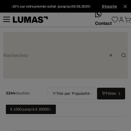
-10% sur votre premier achat - jusqu'au 09.08.2026 !
S'inscrire
whatsApp
Contact
3244
résultats
Trier par: Popularité
Filtres
· 1
€ 1000 jusqu'à € 20000