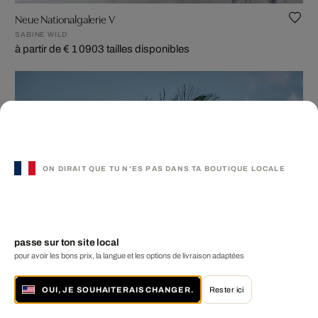
Neue Nationalgalerie V
SABINE WILD
à partir de € 1 090
3 tailles disponibles
ON DIRAIT QUE TU N'ES PAS DANS TA BOUTIQUE LOCALE
passe sur ton site local
pour avoir les bons prix, la langue et les options de livraison adaptées
OUI, JE SOUHAITERAIS CHANGER.
Rester ici