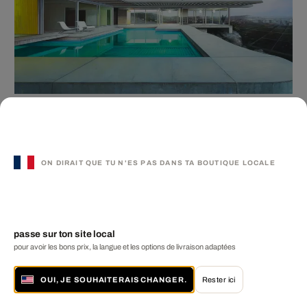
Case study house
JENS HAUSMANN
à partir de € 1 250
4 tailles disponibles
ON DIRAIT QUE TU N'ES PAS DANS TA BOUTIQUE LOCALE
Best-seller
passe sur ton site local
pour avoir les bons prix, la langue et les options de livraison adaptées
OUI, JE SOUHAITERAIS CHANGER.
Rester ici