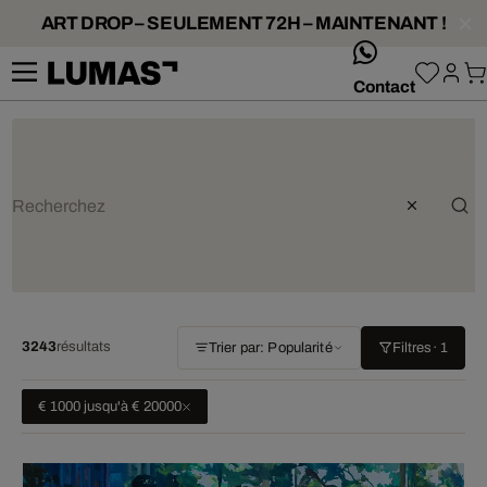
ART DROP – SEULEMENT 72H – MAINTENANT !
whatsApp
Contact
3243
résultats
Trier par: Popularité
Filtres
· 1
€ 1000 jusqu'à € 20000