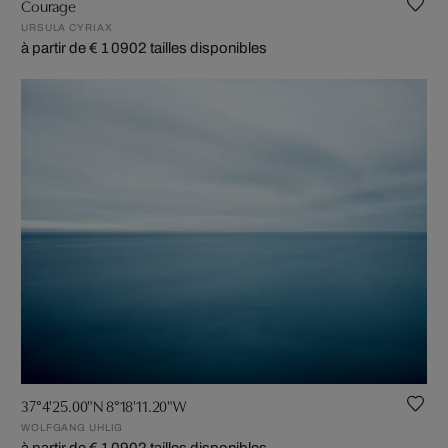
Courage
URSULA CYRIAX
à partir de € 1 090
2 tailles disponibles
37°4'25.00"N 8°18'11.20"W
WOLFGANG UHLIG
à partir de € 1 090
2 tailles disponibles