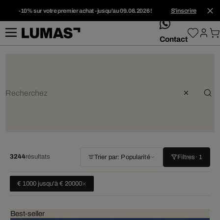
-10% sur votre premier achat - jusqu'au 09.08.2026 !
S'inscrire
whatsApp
Contact
3244
résultats
Trier par: Popularité
Filtres
· 1
€ 1000 jusqu'à € 20000
Best-seller