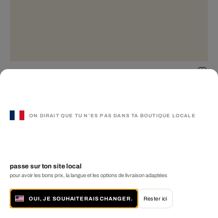
Brooklyn Bridge
ANTON SPARX
€ 2 190
ON DIRAIT QUE TU N'ES PAS DANS TA BOUTIQUE LOCALE
passe sur ton site local
pour avoir les bons prix, la langue et les options de livraison adaptées
Best-seller
OUI, JE SOUHAITERAIS CHANGER.
Rester ici
LOU2
RAFAEL NEFF