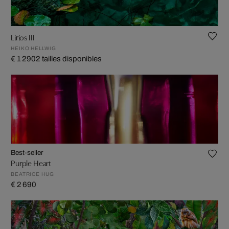
Lirios III
HEIKO HELLWIG
€ 1 290
2 tailles disponibles
Best-seller
Purple Heart
BEATRICE HUG
€ 2 690