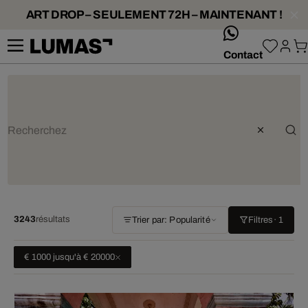
ART DROP – SEULEMENT 72H – MAINTENANT !
whatsApp
Contact
3243
résultats
Trier par: Popularité
Filtres
· 1
€ 1000 jusqu'à € 20000